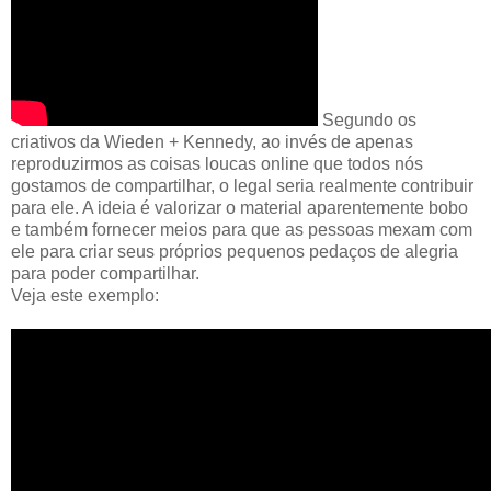
Segundo os
criativos da Wieden + Kennedy, ao invés de apenas
reproduzirmos as coisas loucas online que todos nós
gostamos de compartilhar, o legal seria realmente contribuir
para ele. A ideia é valorizar o material aparentemente bobo
e também fornecer meios para que as pessoas mexam com
ele para criar seus próprios pequenos pedaços de alegria
para poder compartilhar.
Veja este exemplo: