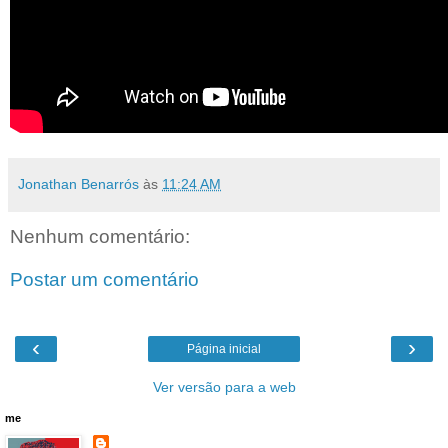
Jonathan Benarrós
às
11:24 AM
Nenhum comentário:
Postar um comentário
‹
›
Página inicial
Ver versão para a web
me