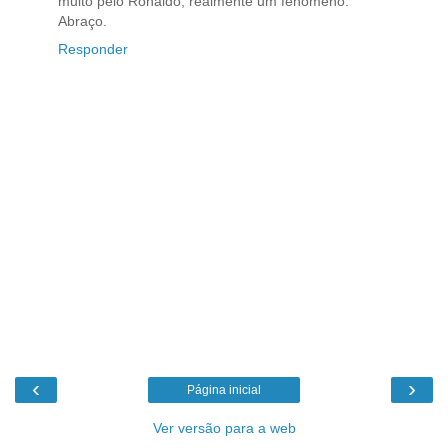
muito pelo Ronaldo, realmente um fenômeno.
Abraço.
Responder
‹
›
Página inicial
Ver versão para a web