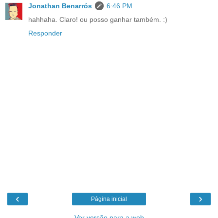
Jonathan Benarrós
6:46 PM
hahhaha. Claro! ou posso ganhar também. :)
Responder
‹
›
Página inicial
Ver versão para a web