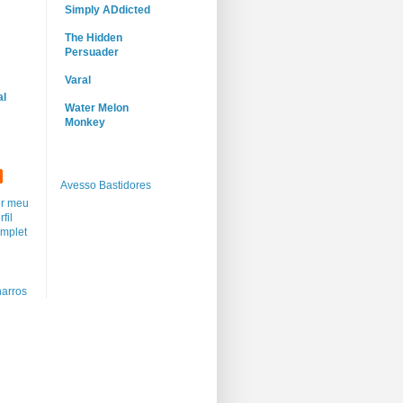
Simply ADdicted
The Hidden
Persuader
Varal
al
Water Melon
Monkey
Avesso Bastidores
r meu
rfil
mplet
arros