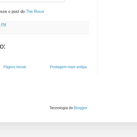
esse o post do
The Roxor
4 PM
o:
Página inicial
Postagem mais antiga
Tecnologia do
Blogger
.