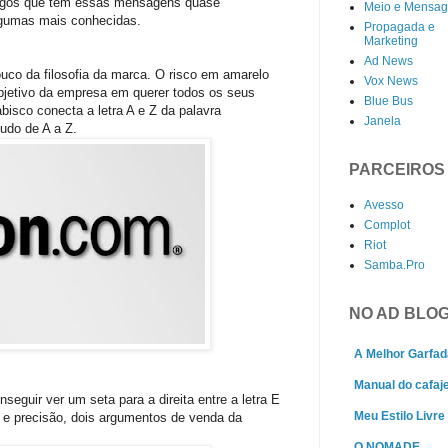
logos que tem essas mensagens quase
Meio e Mensa
algumas mais conhecidas.
Propagada e
Marketing
Ad News
co da filosofia da marca. O risco em amarelo
Vox News
bjetivo da empresa em querer todos os seus
Blue Bus
isco conecta a letra A e Z da palavra
Janela
tudo de A a Z.
PARCEIROS
Avesso
Complot
Riot
Samba.Pro
NO AD BLO
A Melhor Garfad
Manual do cafaj
seguir ver um seta para a direita entre a letra E
Meu Estilo Livre
z e precisão, dois argumentos de venda da
O NOMADE