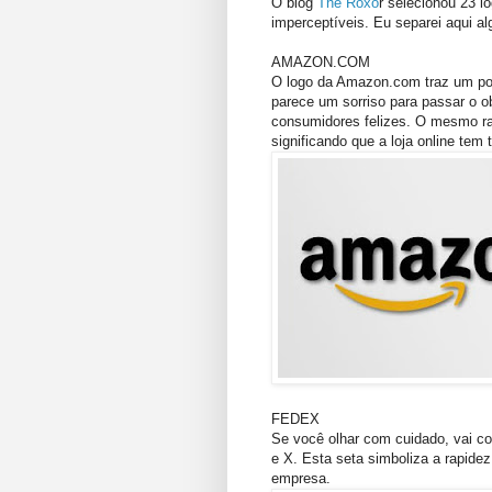
O blog
The Roxo
r selecionou 23 
imperceptíveis. Eu separei aqui 
AMAZON.COM
O logo da Amazon.com traz um pou
parece um sorriso para passar o o
consumidores felizes. O mesmo rab
significando que a loja online tem 
FEDEX
Se você olhar com cuidado, vai con
e X. Esta seta simboliza a rapide
empresa.