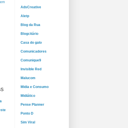
gem
AdsCreative
Aletp
Blog da Rua
Blogcitário
Casa do galo
Comunicadores
Comunique9
Invisible Red
Malucom
Midia e Consumo
GS
Midiático
a
Pense Planner
este
Ponto D
Sim Viral