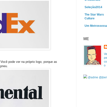
Seleção2014
The Star Wars
Culture
Um Metrossexu
ME
Ve
pe
co
Você pode ver na próprio logo, porque as
o
 pneu.
@adme
@jben