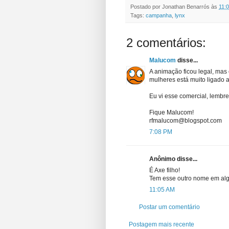
Postado por
Jonathan Benarrós
às
11:
Tags:
campanha
,
lynx
2 comentários:
Malucom
disse...
A animação ficou legal, mas
mulheres está muito ligado 
Eu vi esse comercial, lembre
Fique Malucom!
rfmalucom@blogspot.com
7:08 PM
Anônimo disse...
É Axe filho!
Tem esse outro nome em alg
11:05 AM
Postar um comentário
Postagem mais recente