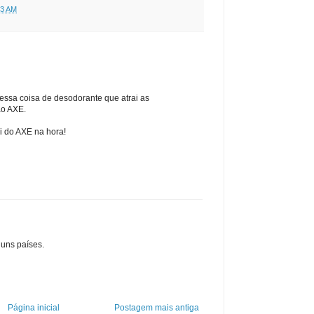
03 AM
 essa coisa de desodorante que atrai as
ao AXE.
i do AXE na hora!
uns países.
Página inicial
Postagem mais antiga