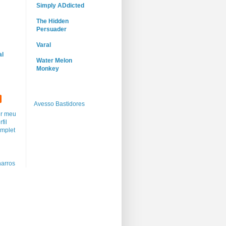
Simply ADdicted
The Hidden
Persuader
Varal
al
Water Melon
Monkey
Avesso Bastidores
r meu
rfil
mplet
arros