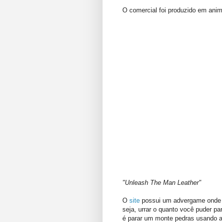
O comercial foi produzido em ani
"Unleash The Man Leather"
O
site
possui um advergame onde v
seja, urrar o quanto você puder par
é parar um monte pedras usando a