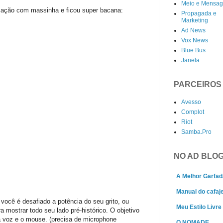
Meio e Mensa
mação com massinha e ficou super bacana:
Propagada e
Marketing
Ad News
Vox News
Blue Bus
Janela
PARCEIROS
Avesso
Complot
Riot
Samba.Pro
NO AD BLO
A Melhor Garfad
Manual do cafaj
ocê é desafiado a potência do seu grito, ou
Meu Estilo Livre
a mostrar todo seu lado pré-histórico. O objetivo
 voz e o mouse. (precisa de microphone
O NOMADE