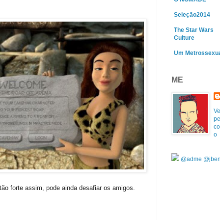
Seleção2014
The Star Wars
Culture
Um Metrossexu
ME
Ve
pe
co
o
@adme
@jben
tão forte assim, pode ainda desafiar os amigos.