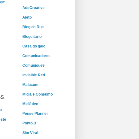
gem
AdsCreative
Aletp
Blog da Rua
Blogcitário
Casa do galo
Comunicadores
Comunique9
Invisible Red
Malucom
Midia e Consumo
GS
Midiático
a
Pense Planner
este
Ponto D
Sim Viral