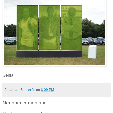
Genial
Jonathan Benarrós
às
6:09 PM
Nenhum comentário: