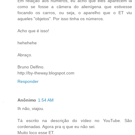
Em relação aos números, eu acho que eles aparecem lá
como se fosse a câmera do alienígena que estivesse
focando os carros, ou seja, o aparelho que o ET viu
aqueles "objetos". Por isso tinha os números.
Acho que é isso!
hehehehe
Abraço.
Bruno Delfino.
http://by-theway.blogspot.com
Responder
Anônimo
1:54 AM
Ih não, viajou.
Tá escrito na descrição do vídeo no YouTube. São
cordenadas. Agora pra q que eu não sei.
Muito loco esse ET.