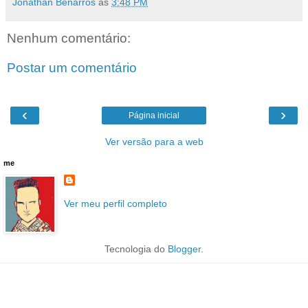
Jonathan Benarrós
às
3:48 PM
Nenhum comentário:
Postar um comentário
‹
›
Página inicial
Ver versão para a web
me
Ver meu perfil completo
Tecnologia do
Blogger
.