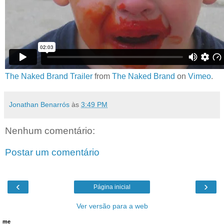
The Naked Brand Trailer
from
The Naked Brand
on
Vimeo
.
Jonathan Benarrós
às
3:49 PM
Nenhum comentário:
Postar um comentário
‹
›
Página inicial
Ver versão para a web
me