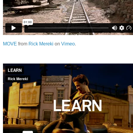
MOVE
from
Rick Mereki
on
Vimeo
.