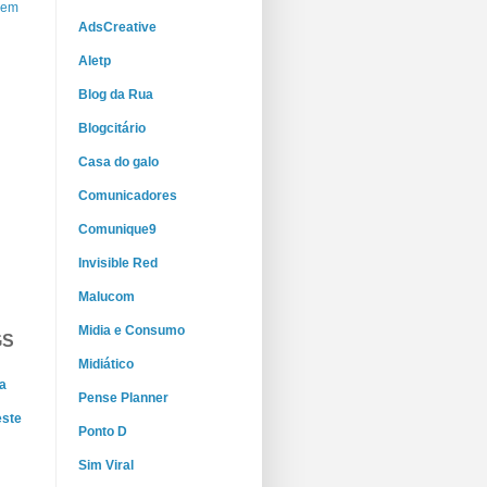
gem
AdsCreative
Aletp
Blog da Rua
Blogcitário
Casa do galo
Comunicadores
Comunique9
Invisible Red
Malucom
Midia e Consumo
GS
Midiático
a
Pense Planner
este
Ponto D
Sim Viral