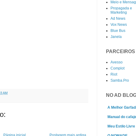
Meio e Mensa
Propagada e
Marketing
Ad News
Vox News
Blue Bus
Janela
PARCEIROS
Avesso
Complot
Riot
Samba.Pro
03 AM
NO AD BLO
A Melhor Garfad
o:
Manual do cafaj
Meu Estilo Livre
Página inicial
Postagem mais antiga
O NOMADE