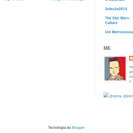
Seleção2014
The Star Wars
Culture
Um Metrossexu
ME
Ve
pe
co
o
@adme
@jben
Tecnologia do
Blogger
.