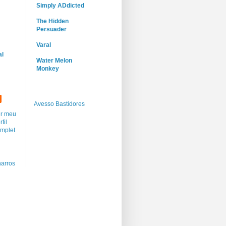
Simply ADdicted
The Hidden
Persuader
Varal
al
Water Melon
Monkey
Avesso Bastidores
r meu
rfil
mplet
arros