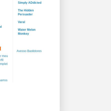
Simply ADdicted
The Hidden
Persuader
Varal
al
Water Melon
Monkey
Avesso Bastidores
r meu
rfil
mplet
arros