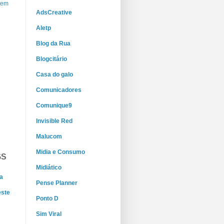
gem
AdsCreative
Aletp
Blog da Rua
Blogcitário
Casa do galo
Comunicadores
Comunique9
Invisible Red
Malucom
Midia e Consumo
GS
Midiático
a
Pense Planner
este
Ponto D
Sim Viral