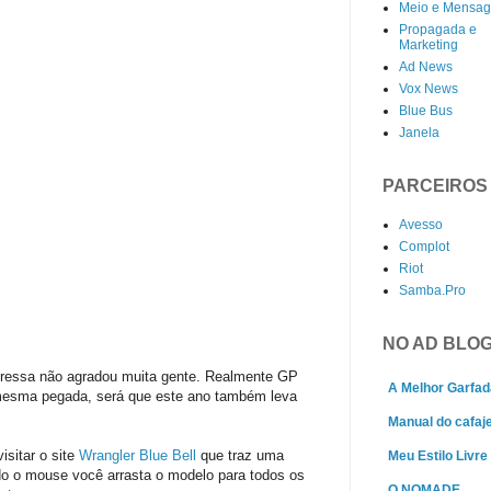
Meio e Mensa
Propagada e
Marketing
Ad News
Vox News
Blue Bus
Janela
PARCEIROS
Avesso
Complot
Riot
Samba.Pro
NO AD BLO
ressa não agradou muita gente. Realmente GP
A Melhor Garfad
 mesma pegada, será que este ano também leva
Manual do cafaj
isitar o site
Wrangler Blue Bell
que traz uma
Meu Estilo Livre
do o mouse você arrasta o modelo para todos os
O NOMADE