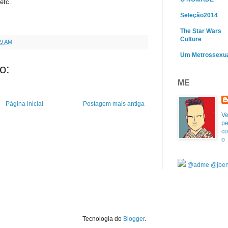
etc.
Seleção2014
The Star Wars
Culture
09 AM
Um Metrossexu
o:
ME
Página inicial
Postagem mais antiga
Ve
pe
co
o
@adme
@jben
Tecnologia do
Blogger
.