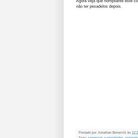
Agora veja que horripilante este 
não ter pesadelos depois.
Postado por
Jonathan Benarrós
às
12:
Tags:
comercial
,
curiosidades
,
nostagia