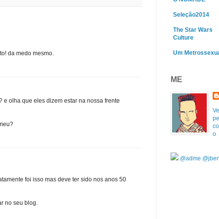
Seleção2014
The Star Wars
Culture
Um Metrossexu
sito! da medo mesmo.
ME
? e olha que eles dizem estar na nossa frente
Ve
pe
 meu?
co
o
@adme
@jben
atamente foi isso mas deve ter sido nos anos 50
r no seu blog.