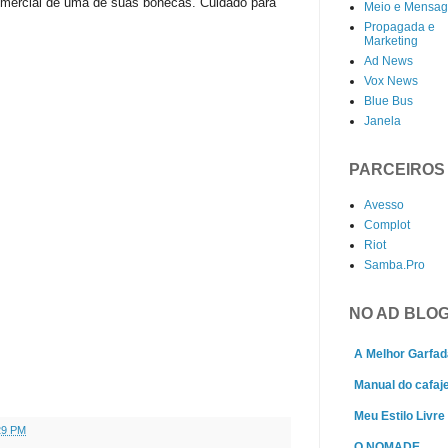
comercial de uma de suas bonecas. Cuidado para
Meio e Mensa
Propagada e
Marketing
Ad News
Vox News
Blue Bus
Janela
PARCEIROS
Avesso
Complot
Riot
Samba.Pro
NO AD BLO
A Melhor Garfad
Manual do cafaj
Meu Estilo Livre
29 PM
O NOMADE