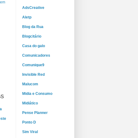
gem
AdsCreative
Aletp
Blog da Rua
Blogcitário
Casa do galo
Comunicadores
Comunique9
Invisible Red
Malucom
Midia e Consumo
GS
Midiático
a
Pense Planner
este
Ponto D
Sim Viral