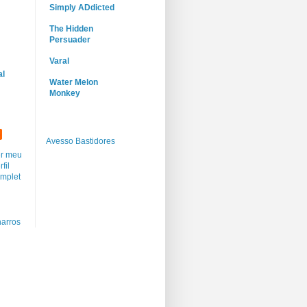
Simply ADdicted
The Hidden
Persuader
Varal
al
Water Melon
Monkey
Avesso Bastidores
r meu
rfil
mplet
arros