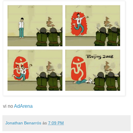
vi no
AdArena
Jonathan Benarrós
às
7:09 PM