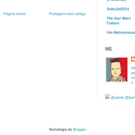
Seleção2014
Página inicial
Postagem mais antiga
The Star Wars
Culture
Um Metrossexu
ME
Ve
pe
co
o
@adme
@jben
Tecnologia do
Blogger
.