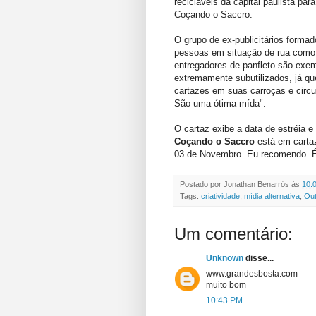
recicláveis da capital paulista pa
Coçando o Saccro.
O grupo de ex-publicitários forma
pessoas em situação de rua como
entregadores de panfleto são exem
extremamente subutilizados, já qu
cartazes em suas carroças e circu
São uma ótima mída".
O cartaz exibe a data de estréia e
Coçando o Saccro
está em cartaz
03 de Novembro. Eu recomendo. É 
Postado por
Jonathan Benarrós
às
10:
Tags:
criatividade
,
mídia alternativa
,
Out
Um comentário:
Unknown
disse...
www.grandesbosta.com
muito bom
10:43 PM