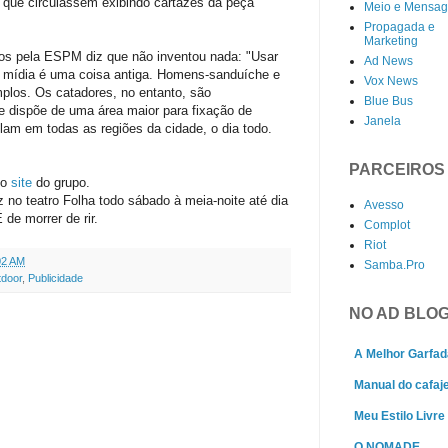
ra que circulassem exibindo cartazes da peça
Meio e Mensa
Propagada e
Marketing
dos pela ESPM diz que não inventou nada: "Usar
Ad News
 mídia é uma coisa antiga. Homens-sanduíche e
Vox News
plos. Os catadores, no entanto, são
Blue Bus
e dispõe de uma área maior para fixação de
Janela
lam em todas as regiões da cidade, o dia todo.
PARCEIROS
 o
site
do grupo.
 no teatro Folha todo sábado à meia-noite até dia
Avesso
de morrer de rir.
Complot
Riot
02 AM
Samba.Pro
door
,
Publicidade
NO AD BLO
A Melhor Garfad
Manual do cafaj
Meu Estilo Livre
O NOMADE