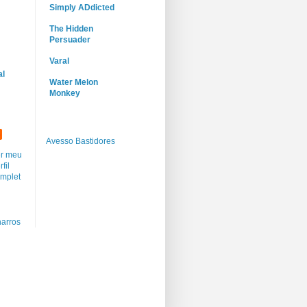
Simply ADdicted
The Hidden
Persuader
Varal
al
Water Melon
Monkey
Avesso Bastidores
r meu
rfil
mplet
arros