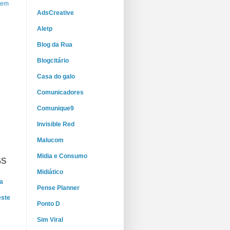
gem
AdsCreative
Aletp
Blog da Rua
Blogcitário
Casa do galo
Comunicadores
Comunique9
Invisible Red
Malucom
Midia e Consumo
GS
Midiático
a
Pense Planner
este
Ponto D
Sim Viral