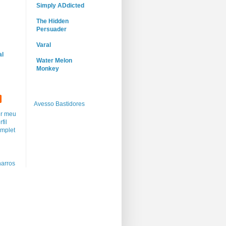
Simply ADdicted
The Hidden
Persuader
Varal
al
Water Melon
Monkey
Avesso Bastidores
r meu
rfil
mplet
arros