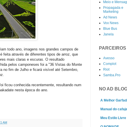
Meio e Mensa
Propagada e
Marketing
Ad News
Vox News
Blue Bus
Janela
PARCEIROS
riam todo ano, imagens nos grandes campos de
é feita através de diferentes tipos de arroz, que
Avesso
res mais claras e escuras. O resultado
Complot
lhida pelos camponeses foi a "36 Vistas do Monte
Riot
 no fim de Julho e ficará visível até Setembro,
oz.
Samba.Pro
oi ficou conhecida recentemente, resultando num
NO AD BLO
nakadate nesta época do ano.
A Melhor Garfad
Manual do cafaj
Meu Estilo Livre
21 AM
O NOMADE