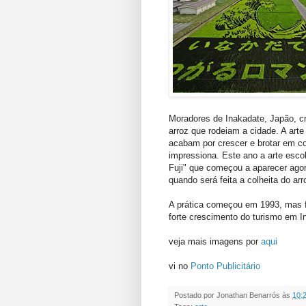
Moradores de Inakadate, Japão, c
arroz que rodeiam a cidade. A arte 
acabam por crescer e brotar em co
impressiona. Este ano a arte esco
Fuji" que começou a aparecer agora
quando será feita a colheita do arr
A prática começou em 1993, mas f
forte crescimento do turismo em I
veja mais imagens por
aqui
vi no
Ponto Publicitário
Postado por
Jonathan Benarrós
às
10: