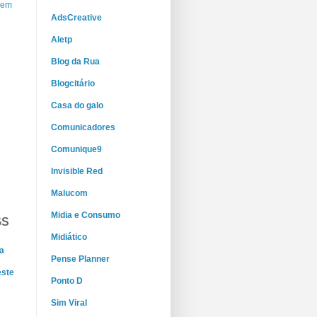
gem
AdsCreative
Aletp
Blog da Rua
Blogcitário
Casa do galo
Comunicadores
Comunique9
Invisible Red
Malucom
Midia e Consumo
GS
Midiático
a
Pense Planner
este
Ponto D
Sim Viral