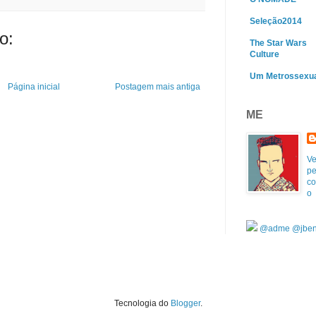
Seleção2014
o:
The Star Wars
Culture
Um Metrossexu
Página inicial
Postagem mais antiga
ME
Ve
pe
co
o
@adme
@jben
Tecnologia do
Blogger
.