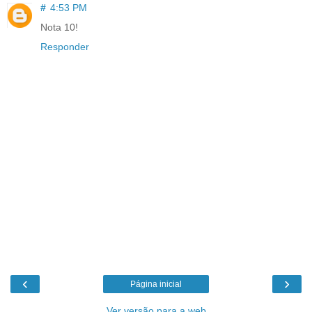
#
4:53 PM
Nota 10!
Responder
‹
›
Página inicial
Ver versão para a web