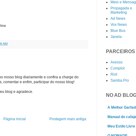
Meio e Mensa
Propagada e
Marketing
Ad News
Vox News
sboa
Blue Bus
Janela
06 AM
PARCEIROS
Avesso
Complot
Riot
no nosso blog diariamente e confira a charge do
Samba.Pro
, comentar e enfim, participar do nosso blog!
eu blog e agradece.
NO AD BLO
A Melhor Garfad
Manual do cafaj
Página inicial
Postagem mais antiga
Meu Estilo Livre
O NOMADE