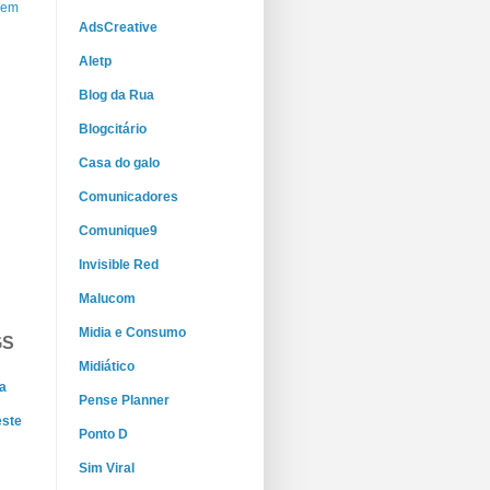
gem
AdsCreative
Aletp
Blog da Rua
Blogcitário
Casa do galo
Comunicadores
Comunique9
Invisible Red
Malucom
Midia e Consumo
GS
Midiático
a
Pense Planner
este
Ponto D
Sim Viral