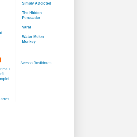
Simply ADdicted
The Hidden
Persuader
Varal
al
Water Melon
Monkey
Avesso Bastidores
r meu
rfil
mplet
arros