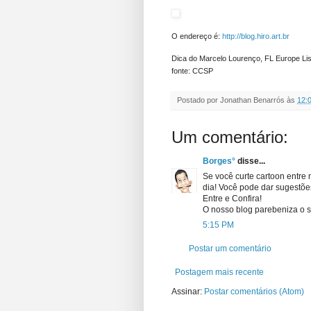
O endereço é:
http://blog.hiro.art.br
Dica do Marcelo Lourenço, FL Europe Li
fonte: CCSP
Postado por
Jonathan Benarrós
às
12:
Um comentário:
Borges°
disse...
Se você curte cartoon entre 
dia! Você pode dar sugestões
Entre e Confira!
O nosso blog parebeniza o s
5:15 PM
Postar um comentário
Postagem mais recente
Assinar:
Postar comentários (Atom)