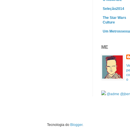
Seleção2014
The Star Wars
Culture
Um Metrossexu
ME
Ve
pe
co
o
@adme
@jben
Tecnologia do
Blogger
.