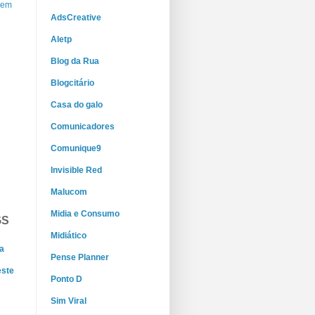
gem
AdsCreative
Aletp
Blog da Rua
Blogcitário
Casa do galo
Comunicadores
Comunique9
Invisible Red
Malucom
Midia e Consumo
GS
Midiático
a
Pense Planner
este
Ponto D
Sim Viral