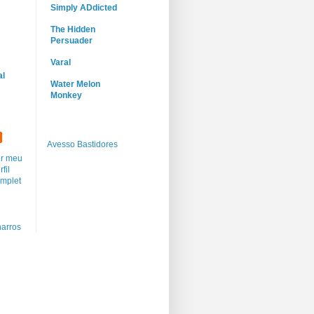
Simply ADdicted
The Hidden
Persuader
Varal
al
Water Melon
Monkey
Avesso Bastidores
r meu
rfil
mplet
arros