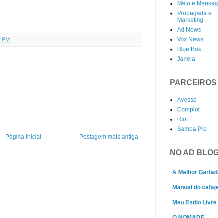
Meio e Mensa
Propagada e
Marketing
Ad News
Vox News
2 PM
Blue Bus
Janela
PARCEIROS
Avesso
Complot
Riot
Samba.Pro
Página inicial
Postagem mais antiga
NO AD BLO
A Melhor Garfad
Manual do cafaj
Meu Estilo Livre
O NOMADE