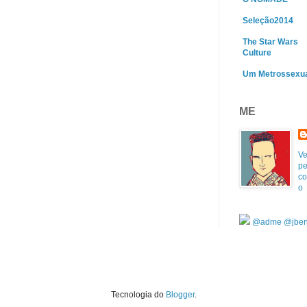
Seleção2014
The Star Wars
Culture
Um Metrossexu
ME
Ve
pe
co
o
@adme
@jben
Tecnologia do
Blogger
.